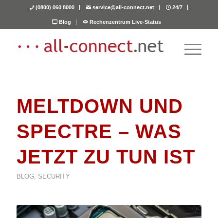
(0800) 060 8000
service@all-connect.net
24/7
Blog
Rechenzentrum Live-Status
MELTDOWN UND
SPECTRE – WAS
JETZT ZU TUN IST
BLOG
,
SECURITY