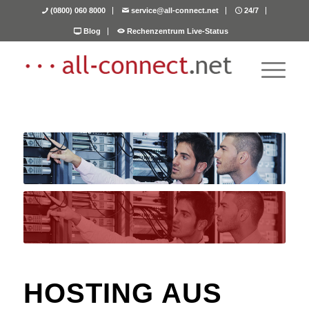
(0800) 060 8000
service@all-connect.net
24/7
Blog
Rechenzentrum Live-Status
HOSTING AUS