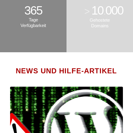
365
10
000
>
.
Tage
Gehostete
Verfügbarkeit
Domains
NEWS UND HILFE-ARTIKEL