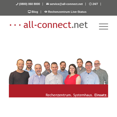
(0800) 060 8000
service@all-connect.net
24/7
Blog
Rechenzentrum Live-Status